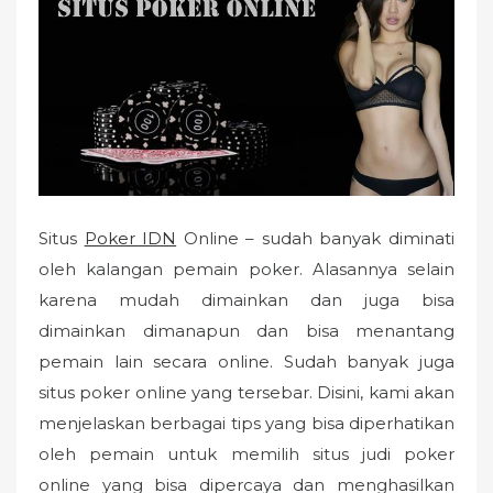
e
d
o
n
Situs
Poker IDN
Online – sudah banyak diminati
oleh kalangan pemain poker. Alasannya selain
karena mudah dimainkan dan juga bisa
dimainkan dimanapun dan bisa menantang
pemain lain secara online. Sudah banyak juga
situs poker online yang tersebar. Disini, kami akan
menjelaskan berbagai tips yang bisa diperhatikan
oleh pemain untuk memilih situs judi poker
online yang bisa dipercaya dan menghasilkan