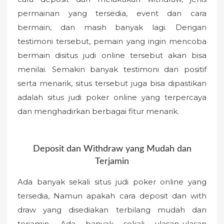
permainan yang tersedia, event dan cara
bermain, dan masih banyak lagi. Dengan
testimoni tersebut, pemain yang ingin mencoba
bermain disitus judi online tersebut akan bisa
menilai. Semakin banyak testimoni dan positif
serta menarik, situs tersebut juga bisa dipastikan
adalah situs judi poker online yang terpercaya
dan menghadirkan berbagai fitur menarik.
Deposit dan Withdraw yang Mudah dan
Terjamin
Ada banyak sekali situs judi poker online yang
tersedia, Namun apakah cara deposit dan with
draw yang disediakan terbilang mudah dan
terjamin. Ada banyak sekali ulasan-ulasan