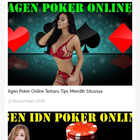
Agen Poker Online Terbaru Tips Memilih Situsnya
21 November 2019