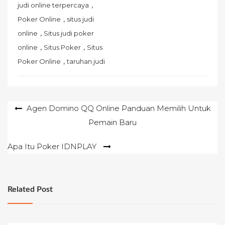
,
judi online terpercaya
,
Poker Online
situs judi
,
online
Situs judi poker
,
,
online
Situs Poker
Situs
,
Poker Online
taruhan judi
Navigasi
Agen Domino QQ Online Panduan Memilih Untuk
Pemain Baru
pos
Apa Itu Poker IDNPLAY
Related Post