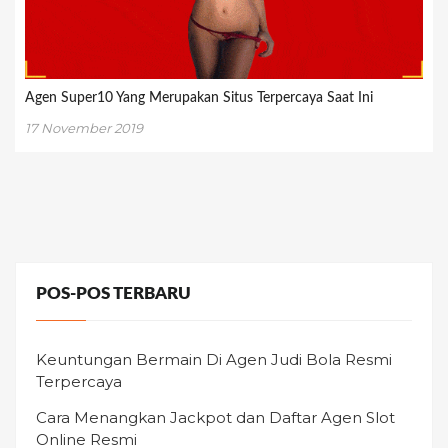
Agen Super10 Yang Merupakan Situs Terpercaya Saat Ini
17 November 2019
POS-POS TERBARU
Keuntungan Bermain Di Agen Judi Bola Resmi
Terpercaya
Cara Menangkan Jackpot dan Daftar Agen Slot
Online Resmi