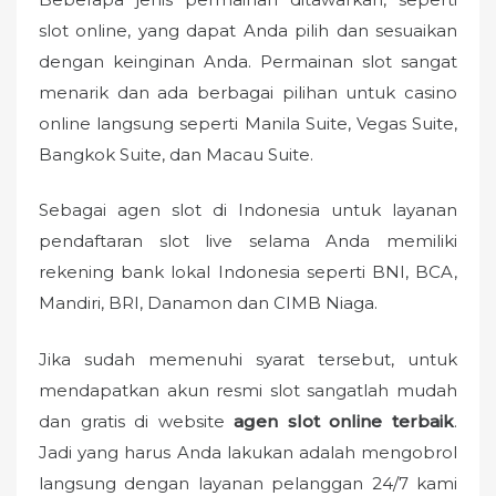
slot online, yang dapat Anda pilih dan sesuaikan
dengan keinginan Anda. Permainan slot sangat
menarik dan ada berbagai pilihan untuk casino
online langsung seperti Manila Suite, Vegas Suite,
Bangkok Suite, dan Macau Suite.
Sebagai agen slot di Indonesia untuk layanan
pendaftaran slot live selama Anda memiliki
rekening bank lokal Indonesia seperti BNI, BCA,
Mandiri, BRI, Danamon dan CIMB Niaga.
Jika sudah memenuhi syarat tersebut, untuk
mendapatkan akun resmi slot sangatlah mudah
dan gratis di website
agen slot online terbaik
.
Jadi yang harus Anda lakukan adalah mengobrol
langsung dengan layanan pelanggan 24/7 kami