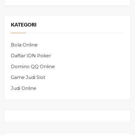
KATEGORI
Bola Online
Daftar IDN Poker
Domino QQ Online
Game Judi Slot
Judi Online