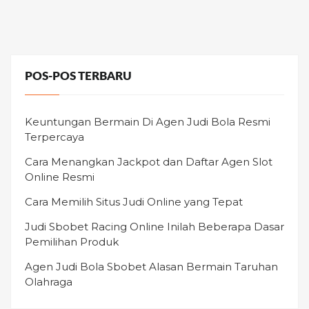
POS-POS TERBARU
Keuntungan Bermain Di Agen Judi Bola Resmi
Terpercaya
Cara Menangkan Jackpot dan Daftar Agen Slot
Online Resmi
Cara Memilih Situs Judi Online yang Tepat
Judi Sbobet Racing Online Inilah Beberapa Dasar
Pemilihan Produk
Agen Judi Bola Sbobet Alasan Bermain Taruhan
Olahraga