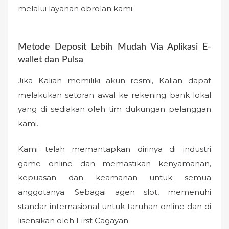
melalui layanan obrolan kami.
Metode Deposit Lebih Mudah Via Aplikasi E-
wallet dan Pulsa
Jika Kalian memiliki akun resmi, Kalian dapat
melakukan setoran awal ke rekening bank lokal
yang di sediakan oleh tim dukungan pelanggan
kami.
Kami telah memantapkan dirinya di industri
game online dan memastikan kenyamanan,
kepuasan dan keamanan untuk semua
anggotanya. Sebagai agen slot, memenuhi
standar internasional untuk taruhan online dan di
lisensikan oleh First Cagayan.