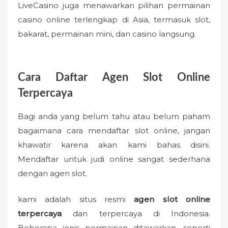
LiveCasino juga menawarkan pilihan permainan
casino online terlengkap di Asia, termasuk slot,
bakarat, permainan mini, dan casino langsung.
Cara Daftar Agen Slot Online
Terpercaya
Bagi anda yang belum tahu atau belum paham
bagaimana cara mendaftar slot online, jangan
khawatir karena akan kami bahas disini.
Mendaftar untuk judi online sangat sederhana
dengan agen slot.
kami adalah situs resmi
agen slot online
terpercaya
dan terpercaya di Indonesia.
Beberapa jenis permainan ditawarkan, seperti