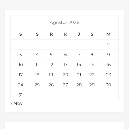
Agustus 2026
S
S
R
K
J
S
M
1
2
3
4
5
6
7
8
9
10
11
12
13
14
15
16
17
18
19
20
21
22
23
24
25
26
27
28
29
30
31
« Nov