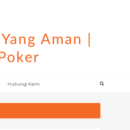
 Yang Aman |
Poker
Hubungi Kami