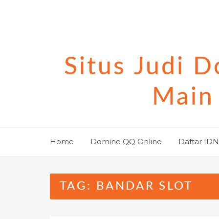
Skip
to
content
Situs Judi 
Main
Home
Domino QQ Online
Daftar ID
TAG:
BANDAR SLOT