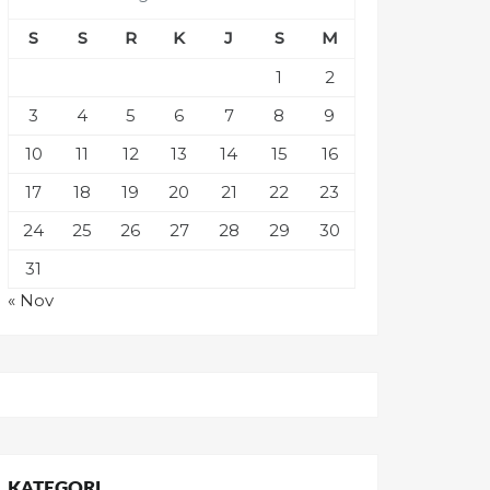
S
S
R
K
J
S
M
1
2
3
4
5
6
7
8
9
10
11
12
13
14
15
16
17
18
19
20
21
22
23
24
25
26
27
28
29
30
31
« Nov
KATEGORI