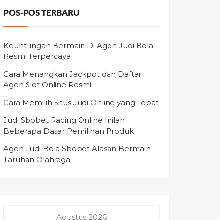
POS-POS TERBARU
Keuntungan Bermain Di Agen Judi Bola
Resmi Terpercaya
Cara Menangkan Jackpot dan Daftar
Agen Slot Online Resmi
Cara Memilih Situs Judi Online yang Tepat
Judi Sbobet Racing Online Inilah
Beberapa Dasar Pemilihan Produk
Agen Judi Bola Sbobet Alasan Bermain
Taruhan Olahraga
Agustus 2026