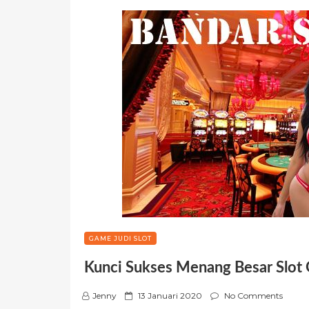
GAME JUDI SLOT
Kunci Sukses Menang Besar Slot
P
Jenny
13 Januari 2020
No Comments